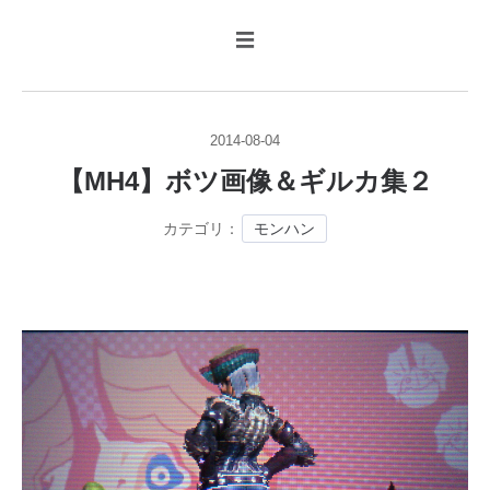
☰
2014
-
08
-
04
【MH4】ボツ画像＆ギルカ集２
モンハン