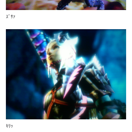
ｽﾞｻｧ
ｷﾘｯ